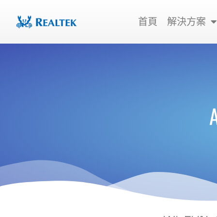
跳
至
首頁
解決方案
主
要
內
容