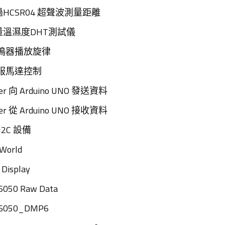
 通過HCSR04 超聲波測量距離
 測量溫濕度DHT測試儀
 蜂鳴器播放旋律
伺服馬達控制
ster 向 Arduino UNO 發送資料
ster 從 Arduino UNO 接收資料
 I2C 設備
oWorld
 Display
6050 Raw Data
U6050_DMP6