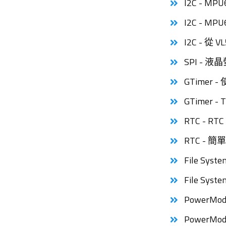
I2C - MP
I2C - MP
I2C - 從
SPI - 液晶
GTimer 
GTimer -
RTC - R
RTC - 簡
File Sy
File Sy
PowerM
PowerMo