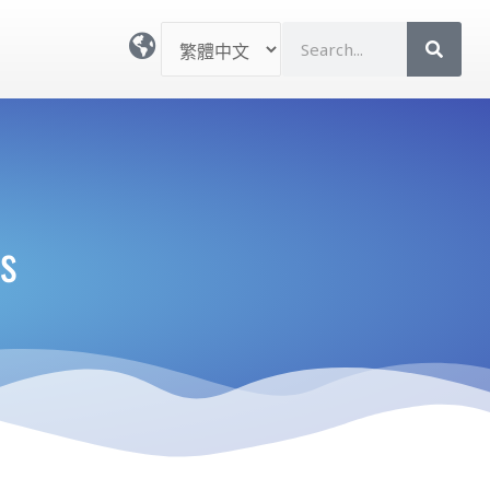
選
S
取
e
語
a
言
r
c
h
s