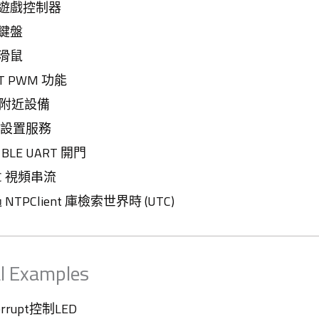
ID 遊戲控制器
D 鍵盤
D 滑鼠
RT PWM 功能
掃描附近設備
Fi 設置服務
 BLE UART 開門
7RC 視頻串流
過 NTPClient 庫檢索世界時 (UTC)
al Examples
terrupt控制LED