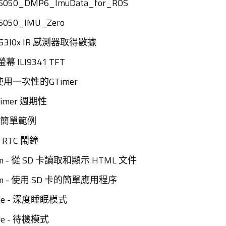
U6050_DMP6_ImuData_for_ROS
U6050_IMU_Zero
 VL53l0x IR 感測器取得數據
螢幕 ILI9341 TFT
- 使用一次性的GTimer
 Timer 週期性
TC 簡單範例
單 RTC 鬧鐘
stem - 從 SD 卡讀取和顯示 HTML 文件
stem - 使用 SD 卡的簡單應用程序
ode - 深度睡眠模式
de - 待機模式