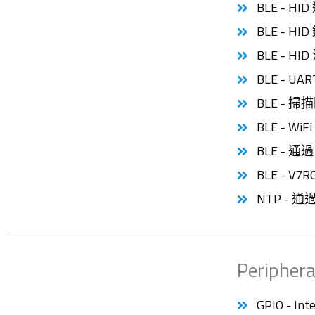
BLE - H
BLE - HI
BLE - HI
BLE - UA
BLE - 
BLE - Wi
BLE - 通過
BLE - V
NTP - 通
Peripher
GPIO - In