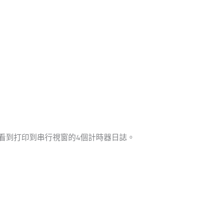
set。 然後您可以看到打印到串行視窗的4個計時器日誌。