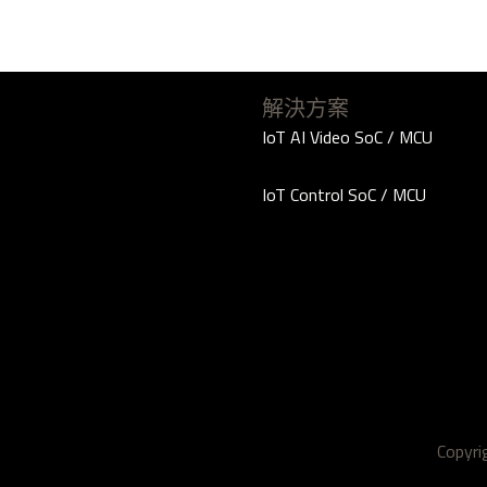
解決方案
IoT AI Video SoC / MCU
IoT Control SoC / MCU
Copyr