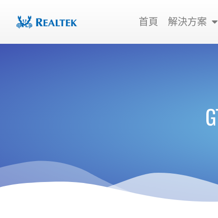
跳
至
首頁
解決方案
主
要
內
容
G