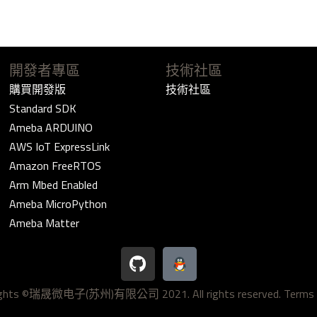
開發者專區
技術社區
購買開發版
技術社區
Standard SDK
Ameba ARDUINO
AWS IoT ExpressLink
Amazon FreeRTOS
Arm Mbed Enabled
Ameba MicroPython
Ameba Matter
G
i
t
ights ©瑞晟微电子(苏州)有限公司 2021. All rights reserved.
Terms 
h
u