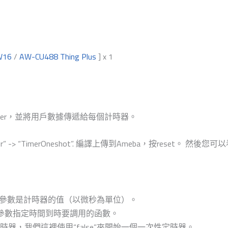
W16
/
AW-CU488 Thing Plus
] x 1
GTimer，並將用戶數據傳遞給每個計時器。
ebaGTimer” -> “TimerOneshot”. 編譯上傳到Ameba，按re
。 第二個參數是計時器的值（以微秒為單位）。
 第三個參數指定時間到時要調用的函數。
器，我們這裡使用“false”來開始一個一次性定時器。