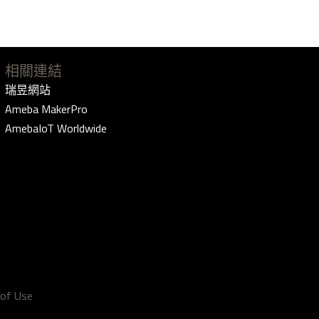
相關連結
瑞昱網站
Ameba MakerPro
AmebaIoT Worldwide
of Use