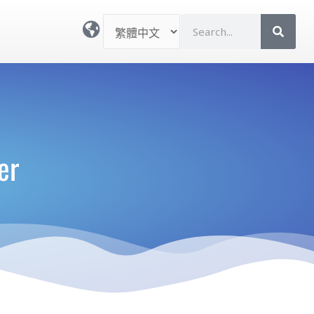
選
S
取
e
語
a
言
r
c
h
er