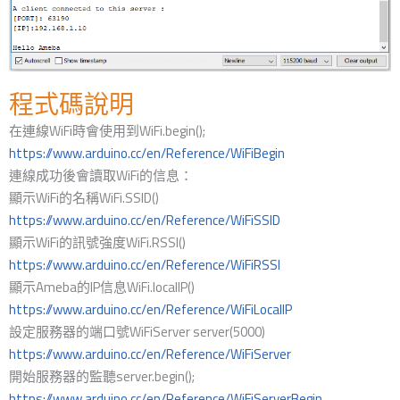
程式碼說明
在連線WiFi時會使用到WiFi.begin();
https://www.arduino.cc/en/Reference/WiFiBegin
連線成功後會讀取WiFi的信息：
顯示WiFi的名稱WiFi.SSID()
https://www.arduino.cc/en/Reference/WiFiSSID
顯示WiFi的訊號強度WiFi.RSSI()
https://www.arduino.cc/en/Reference/WiFiRSSI
顯示Ameba的IP信息WiFi.localIP()
https://www.arduino.cc/en/Reference/WiFiLocalIP
設定服務器的端口號WiFiServer server(5000)
https://www.arduino.cc/en/Reference/WiFiServer
開始服務器的監聽server.begin();
https://www.arduino.cc/en/Reference/WiFiServerBegin