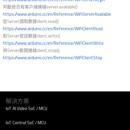
判斷是否有客戶端連線server.available()
https://www.arduino.cc/en/Reference/WiFiServerAvailable
從Server讀取數據client.read()
https://www.arduino.cc/en/Reference/WiFiClientRead
對Server發送數據client.write()
https://www.arduino.cc/en/Reference/WiFiClientWrite
與Server斷開連線client.stop();
https://www.arduino.cc/en/Reference/WiFIClientStop
解決方案
IoT AI Video SoC / MCU
IoT Control SoC / MCU