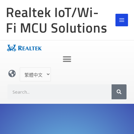
跳
Realtek IoT/Wi-
至
主
Fi MCU Solutions
要
內
容
選
取
語
S
言
e
a
r
c
h