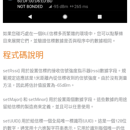
如果您碰巧處在一個BLE信標多而繁雜的環境中，您可以點擊條
目來展開它們，並驗證信標數據是否與程序中的數據相同。
程式碼說明
setRssi() 用於設置信標的接收信號強度指示器(rssi)數據字段。規
範規定這應該是1米距離內從信標收到的信號強度。由於沒有測量
方法，因此將估計值設置為-65dBm。
setMajor() 和 setMinor() 用於設置兩個數據字段。這些數據的用途
留給信標的製造商來定義，並且可以任意使用。
setUUID() 用於給信標一個全局唯一標識符(UUID)。這是一個128位
的數字，通常用十六進製字符串表示。它用於識別每個唯一的信