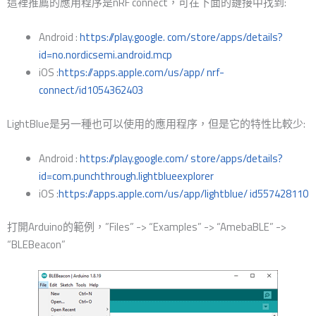
這裡推薦的應用程序是nRF connect，可在下面的鏈接中找到:
Android :
https://play.google. com/store/apps/details?
id=no.nordicsemi.android.mcp
iOS :
https://apps.apple.com/us/app/ nrf-
connect/id1054362403
LightBlue是另一種也可以使用的應用程序，但是它的特性比較少:
Android :
https://play.google.com/ store/apps/details?
id=com.punchthrough.lightblueexplorer
iOS :
https://apps.apple.com/us/app/lightblue/ id557428110
打開Arduino的範例，”Files” -> “Examples” -> “AmebaBLE” ->
“BLEBeacon”