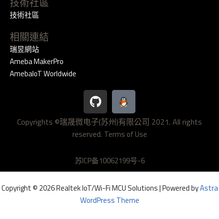
技術社區
技術社區
相關連結
瑞昱網站
Ameba MakerPro
AmebaIoT Worldwide
G
i
t
Copyrights ©瑞晟微电子(苏州)有限公司 2021. All rights
h
reserved.
u
Terms of Use
b
苏ICP备10062199号-6
Copyright © 2026 Realtek IoT/Wi-Fi MCU Solutions | Powered by
Astra
WordPress Theme