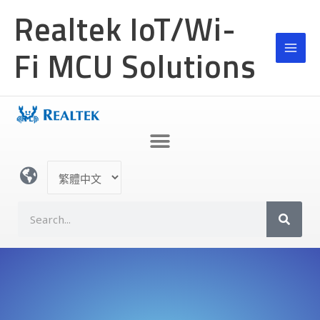
跳
Realtek IoT/Wi-
至
主
Fi MCU Solutions
要
內
容
選
取
語
S
言
e
a
r
c
h