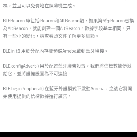
標，並且可以免費地在線隨機生成。
BLEBeacon 庫包括iBeacon和AltBeacon類，如果第6行iBeacon替換
為AltBeacon，就能創建一個AltBeacon。數據字段基本相同，只
有一些小的變化，請查看頭文件了解更多細節。
BLE.init() 用於分配內存並預備Ameba啟動藍牙堆棧。
BLE.configAdvert() 用於配置藍牙廣告設置，我們將信標數據傳遞
給它，並將設備設置為不可連接。
BLE.beginPeripheral() 在藍牙外設模式下啟動Ameba，之後它將開
始使用提供的信標數據進行廣告。