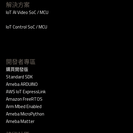
解決方案
IoT AI Video SoC / MCU
IoT Control SoC / MCU
開發者專區
購買開發版
Standard SDK
Ameba ARDUINO
AWS IoT ExpressLink
Amazon FreeRTOS
Arm Mbed Enabled
Ameba MicroPython
Ameba Matter