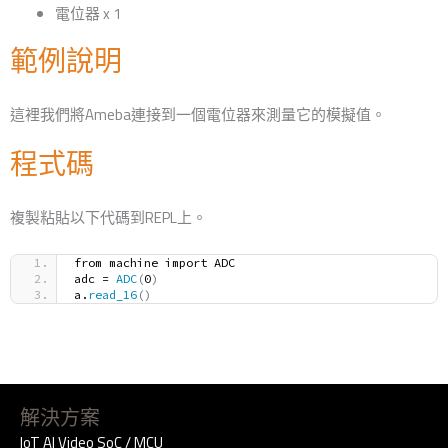
電位器 x 1
範例說明
這裡我們將Ameba連接到一個電位器來測量它的模擬值。
程式碼
複製粘貼以下代碼到REPL上。
from machine import ADC
adc = 
ADC
(
0
)
a.
read_16
()
解決方案
IoT AI Video SoC / MCU