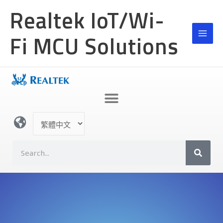
跳
Realtek IoT/Wi-
至
主
Fi MCU Solutions
要
內
容
選
取
語
S
言
e
a
r
c
h