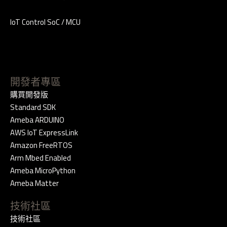
IoT Control SoC / MCU
開發者專區
購買開發版
Standard SDK
Ameba ARDUINO
AWS IoT ExpressLink
Amazon FreeRTOS
Arm Mbed Enabled
Ameba MicroPython
Ameba Matter
技術社區
技術社區