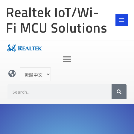
跳
Realtek IoT/Wi-
至
主
Fi MCU Solutions
要
內
容
選
取
語
S
言
e
a
r
c
h