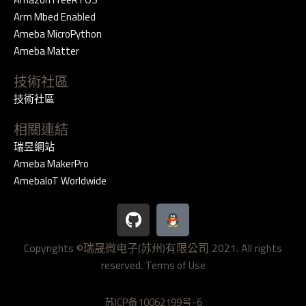
Arm Mbed Enabled
Ameba MicroPython
Ameba Matter
技術社區
技術社區
相關連結
瑞昱網站
Ameba MakerPro
AmebaIoT Worldwide
G
i
t
Copyrights ©瑞晟微电子(苏州)有限公司 2021. All rights
h
reserved.
u
Terms of Use
b
苏ICP备10062199号-6