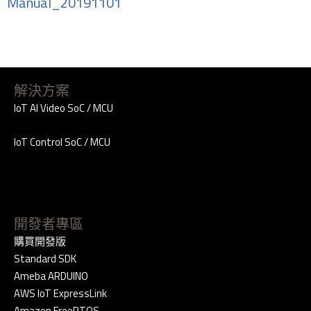
Manual_20191101
解決方案
IoT AI Video SoC / MCU
IoT Control SoC / MCU
開發者專區
購買開發版
Standard SDK
Ameba ARDUINO
AWS IoT ExpressLink
Amazon FreeRTOS