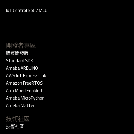
IoT Control SoC / MCU
開發者專區
購買開發版
Standard SDK
Ameba ARDUINO
AWS IoT ExpressLink
Amazon FreeRTOS
Arm Mbed Enabled
Ameba MicroPython
Ameba Matter
技術社區
技術社區