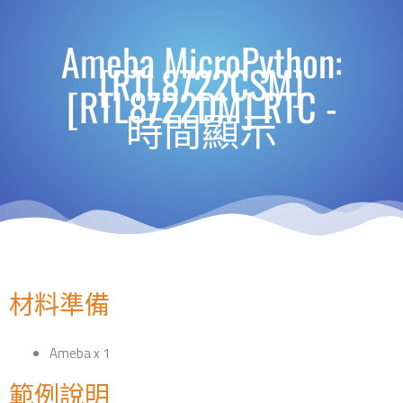
Ameba MicroPython:
[RTL8722CSM]
[RTL8722DM] RTC -
時間顯示
材料準備
Ameba x 1
範例說明