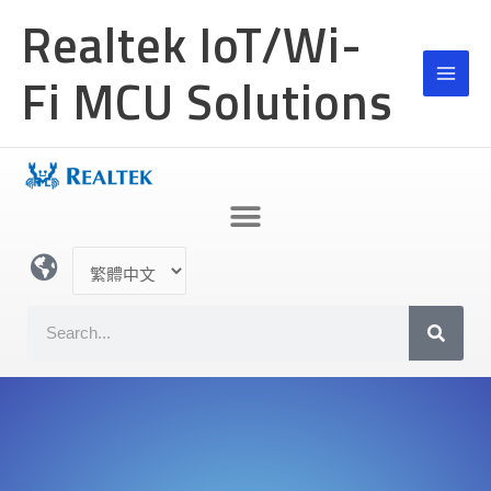
跳
Realtek IoT/Wi-
至
主
Fi MCU Solutions
要
內
容
選
取
語
S
言
e
a
r
c
h