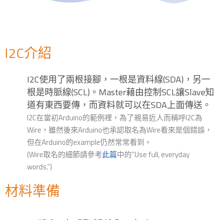
I2C介紹
I2C使用了兩根接腳，一根是資料線(SDA)，另一
根是時脈線(SCL)。Master藉由控制SCL讓Slave知
道有東西要傳，而資料就可以在SDA上面傳送。
I2C在當初Arduino的範例裡，為了親易近人而稱呼I2C為
Wire，雖然後來Arduino也承認取名為Wire看來是個錯誤，
但在Arduino的example仍然常常看到。
(Wire取名的細節請參考
此篇
中的”Use full, everyday
words.”)
材料準備