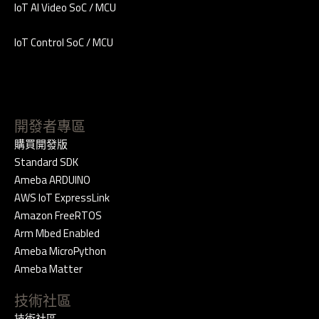
IoT AI Video SoC / MCU
IoT Control SoC / MCU
開發者專區
購買開發版
Standard SDK
Ameba ARDUINO
AWS IoT ExpressLink
Amazon FreeRTOS
Arm Mbed Enabled
Ameba MicroPython
Ameba Matter
技術社區
技術社區