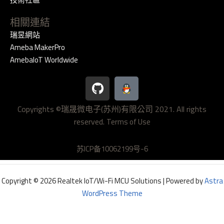
相關連結
瑞昱網站
Ameba MakerPro
AmebaIoT Worldwide
G
i
t
Copyrights ©瑞晟微电子(苏州)有限公司 2021. All rights
h
reserved.
u
Terms of Use
b
苏ICP备10062199号-6
Copyright © 2026 Realtek IoT/Wi-Fi MCU Solutions | Powered by
Astra
WordPress Theme