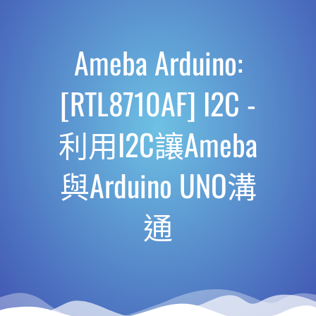
Ameba Arduino:
[RTL8710AF] I2C -
利用I2C讓Ameba
與Arduino UNO溝
通