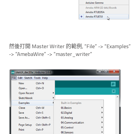
然後打開 Master Writer 的範例, “File” -> “Examples”
-> “AmebaWire” -> “master_writer”