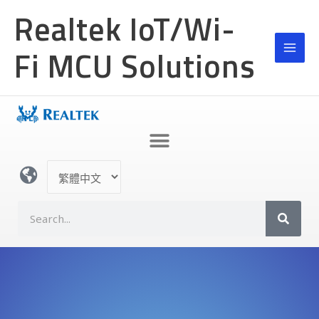
跳
Realtek IoT/Wi-
至
主
Fi MCU Solutions
要
內
容
選
取
語
S
言
e
a
r
c
h