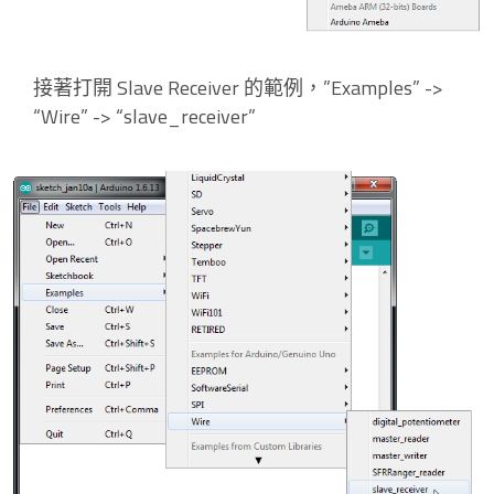
接著打開 Slave Receiver 的範例，”Examples” ->
“Wire” -> “slave_receiver”