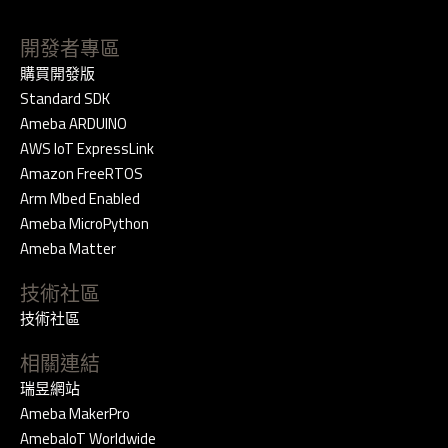
開發者專區
購買開發版
Standard SDK
Ameba ARDUINO
AWS IoT ExpressLink
Amazon FreeRTOS
Arm Mbed Enabled
Ameba MicroPython
Ameba Matter
技術社區
技術社區
相關連結
瑞昱網站
Ameba MakerPro
AmebaIoT Worldwide