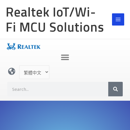
跳
Realtek IoT/Wi-
至
主
Fi MCU Solutions
要
內
容
選
取
語
S
言
e
a
r
c
h