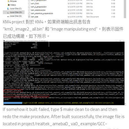
KM4 project 對於 KM4，如果終端輸出訊息包含
“km0_image2_all.bin” 和 “Image manipulating end”，則表示固件
已成功構建，如下所示。
If somehow it built failed, type $ make clean to clean and then
redo the make procedure. After built successfully, the image file is
located in project/realtek_amebaD_va0_example/GCC-