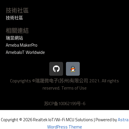
技術社區
技術社區
相關連結
瑞昱網站
Ameba MakerPro
AmebaIoT Worldwide
G
i
t
Copyrights ©瑞晟微电子(苏州)有限公司 2021. All rights
h
reserved.
u
Terms of Use
b
苏ICP备10062199号-6
Copyright © 2026 Realtek IoT/Wi-Fi MCU Solutions | Powered by
Astra
WordPress Theme