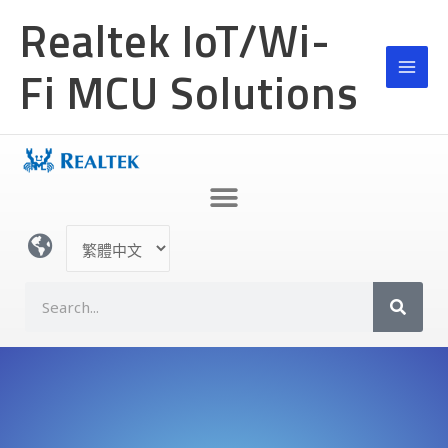
跳
Realtek IoT/Wi-
至
主
Fi MCU Solutions
要
內
容
選
取
語
S
言
e
a
r
c
h