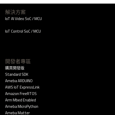
解決方案
IoT AI Video SoC / MCU
IoT Control SoC / MCU
開發者專區
購買開發版
Standard SDK
Ameba ARDUINO
AWS IoT ExpressLink
Amazon FreeRTOS
Arm Mbed Enabled
Ameba MicroPython
Ameba Matter