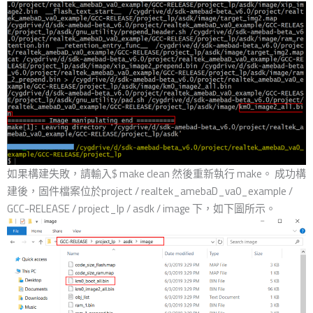
如果構建失敗，請輸入$ make clean 然後重新執行 make。 成功構
建後，固件檔案位於project / realtek_amebaD_va0_example /
GCC-RELEASE / project_lp / asdk / image 下，如下圖所示。