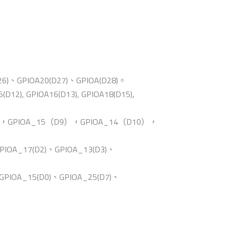
GPIOA20(D27)、GPIOA(D28)。
 GPIOA16(D13), GPIOA18(D15),
GPIOA_15（D9），GPIOA_14（D10），
A_17(D2)、GPIOA_13(D3)、
A_15(D0)、GPIOA_25(D7)、