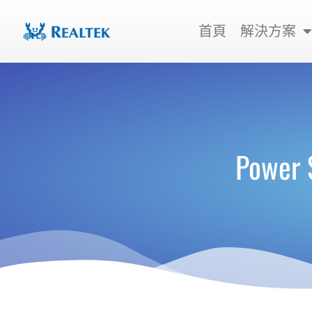
跳
至
首頁
解決方案
主
要
內
容
Power