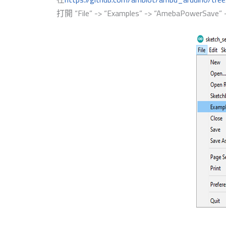
打開 “File” -> “Examples” -> “AmebaPowerSave”