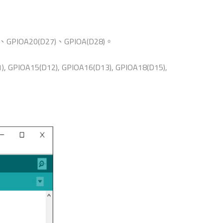
IOA20(D27)、GPIOA(D28)。
15(D12), GPIOA16(D13), GPIOA18(D15),