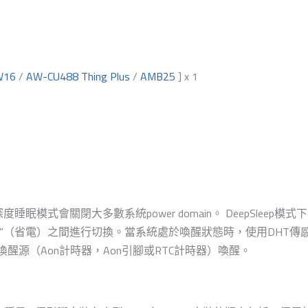
W16
/
AW-CU488 Thing Plus
/
AMB25
] x 1
睡眠模式會關閉大多數系統power domain。 DeepSleep
睡眠”（省電）之間進行切換。當系統處於喚醒狀態時，使用DHT傳感
過喚醒源（Aon計時器，Aon引腳或RTC計時器）喚醒。