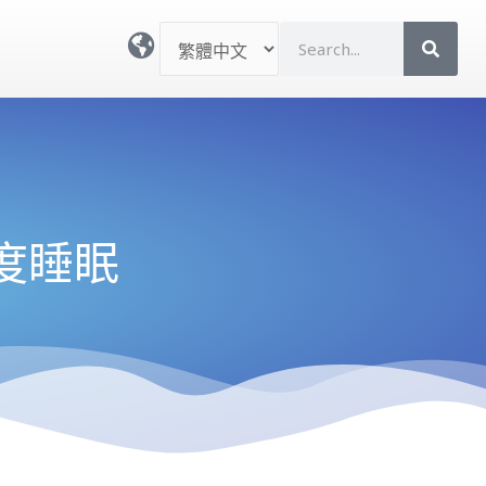
選
S
取
e
語
a
言
r
c
h
 的深度睡眠