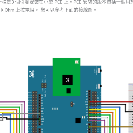
另一種是3 個引腳安裝在小型 PCB 上。PCB 安裝的版本包括一個用
10K Ohm 上拉電阻。 您可以參考下面的接線圖。