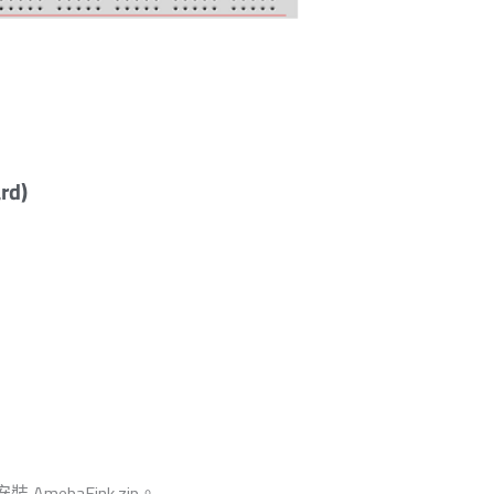
B board)
安裝 AmebaEink.zip。