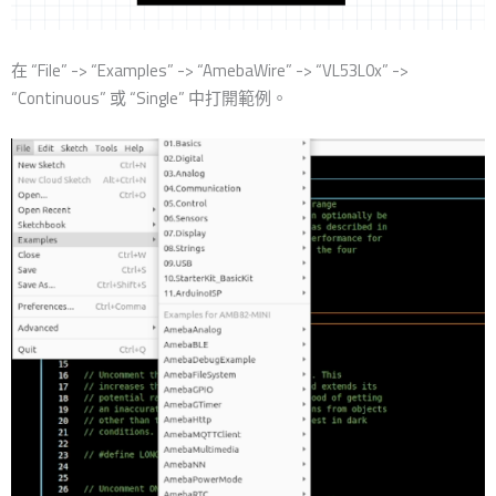
在 “File” -> “Examples” -> “AmebaWire” -> “VL53L0x” ->
“Continuous” 或 “Single” 中打開範例。