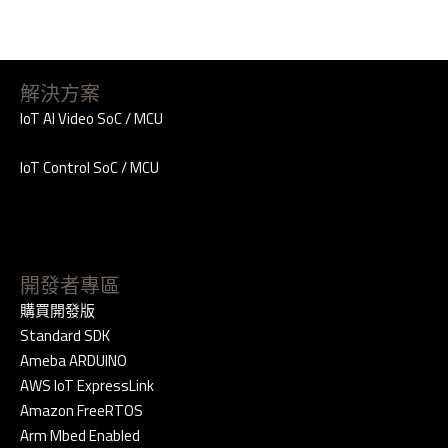
解決方案
IoT AI Video SoC / MCU
IoT Control SoC / MCU
開發者專區
購買開發版
Standard SDK
Ameba ARDUINO
AWS IoT ExpressLink
Amazon FreeRTOS
Arm Mbed Enabled