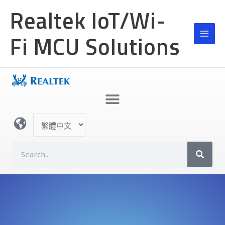
跳
Realtek IoT/Wi-
至
主
Fi MCU Solutions
要
內
容
選
取
語
S
言
e
a
r
c
h