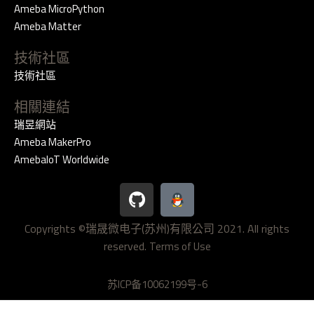
Ameba MicroPython
Ameba Matter
技術社區
技術社區
相關連結
瑞昱網站
Ameba MakerPro
AmebaIoT Worldwide
G
i
t
Copyrights ©瑞晟微电子(苏州)有限公司 2021. All rights
h
reserved.
u
Terms of Use
b
苏ICP备10062199号-6