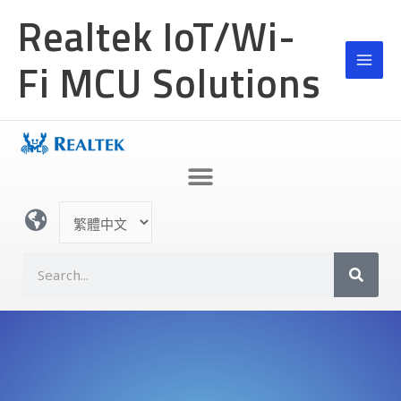
跳
Realtek IoT/Wi-
至
主
Fi MCU Solutions
要
內
容
選
取
語
S
言
e
a
r
c
h