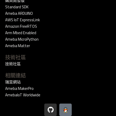
購買開發版
Standard SDK
Ameba ARDUINO
AWS IoT ExpressLink
Amazon FreeRTOS
Arm Mbed Enabled
Ameba MicroPython
Ameba Matter
技術社區
技術社區
相關連結
瑞昱網站
Ameba MakerPro
AmebaIoT Worldwide
G
i