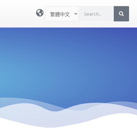
選
S
取
e
語
a
言
r
c
h