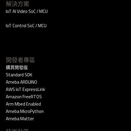
解決方案
IoT AI Video SoC / MCU
IoT Control SoC / MCU
開發者專區
購買開發版
Standard SDK
Ameba ARDUINO
AWS IoT ExpressLink
Amazon FreeRTOS
Arm Mbed Enabled
Ameba MicroPython
Ameba Matter