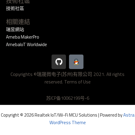
技術社區
技術社區
相關連結
瑞昱網站
Ameba MakerPro
AmebaIoT Worldwide
G
i
t
Copyrights ©瑞晟微电子(苏州)有限公司 2021. All rights
h
reserved.
u
Terms of Use
b
苏ICP备10062199号-6
Copyright © 2026 Realtek IoT/Wi-Fi MCU Solutions | Powered by
Astra
WordPress Theme