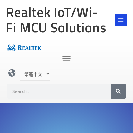
跳
Realtek IoT/Wi-
至
主
Fi MCU Solutions
要
內
容
選
取
語
S
言
e
a
r
c
h