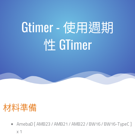
Gtimer - 使用週期
性 GTimer
材料準備
AmebaD [ AMB23 / AMB21 / AMB22 / BW16 / BW16-TypeC ]
x 1