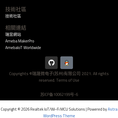
技術社區
技術社區
相關連結
瑞昱網站
Ameba MakerPro
AmebaIoT Worldwide
G
i
t
Copyrights ©瑞晟微电子(苏州)有限公司 2021. All rights
h
reserved.
u
Terms of Use
b
苏ICP备10062199号-6
Copyright © 2026 Realtek IoT/Wi-Fi MCU Solutions | Powered by
Astra
WordPress Theme