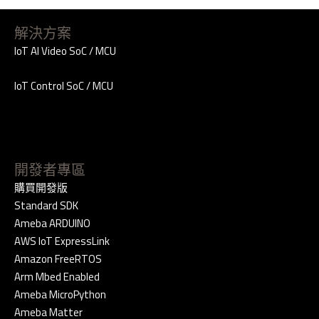
解決方案
IoT AI Video SoC / MCU
IoT Control SoC / MCU
開發者專區
購買開發版
Standard SDK
Ameba ARDUINO
AWS IoT ExpressLink
Amazon FreeRTOS
Arm Mbed Enabled
Ameba MicroPython
Ameba Matter