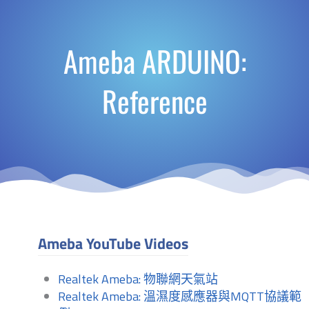
Ameba ARDUINO:
Reference
Ameba YouTube Videos
Realtek Ameba: 物聯網天氣站
Realtek Ameba: 溫濕度感應器與MQTT協議範