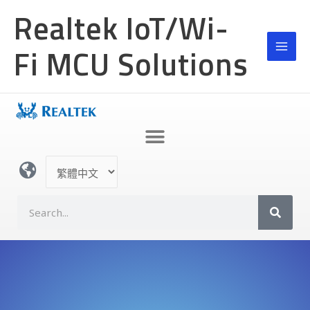
跳
Realtek IoT/Wi-
至
主
Fi MCU Solutions
要
內
容
選
取
語
S
言
e
a
r
c
h