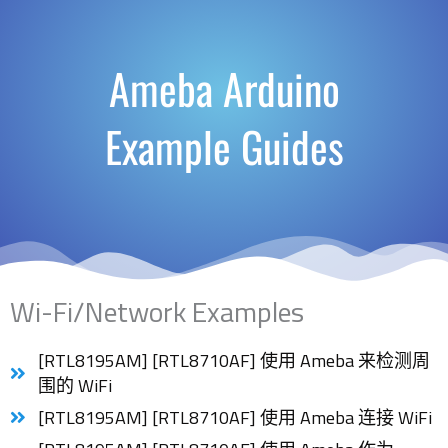
Ameba Arduino
Example Guides
Wi-Fi/Network Examples
[RTL8195AM] [RTL8710AF] 使用 Ameba 来检测周
围的 WiFi
[RTL8195AM] [RTL8710AF] 使用 Ameba 连接 WiFi