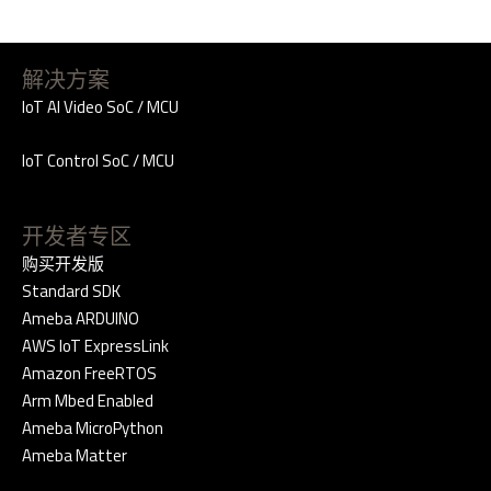
解决方案
IoT AI Video SoC / MCU
IoT Control SoC / MCU
开发者专区
购买开发版
Standard SDK
Ameba ARDUINO
AWS IoT ExpressLink
Amazon FreeRTOS
Arm Mbed Enabled
Ameba MicroPython
Ameba Matter