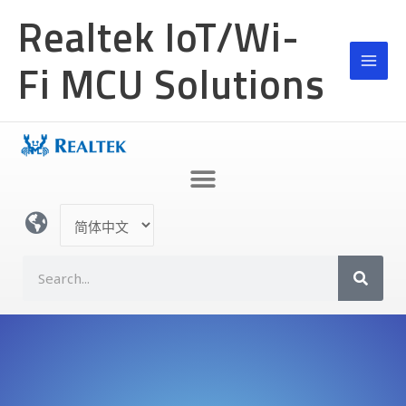
跳
Realtek IoT/Wi-
至
内
Fi MCU Solutions
容
选
择
语
S
言
e
a
r
c
h