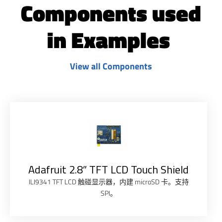
Components used
in Examples ​
View all Components
Adafruit 2.8” TFT LCD Touch Shield
ILI9341 TFT LCD 触碰显示器，内建 microSD 卡。支持
SPI。