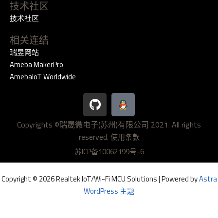
技术社区
技术社区
相关连结
瑞昱网站
Ameba MakerPro
AmebaIoT Worldwide
G
i
t
Copyrights ©瑞晟微电子(苏州)有限公司 2021. All rights
h
reserved.
u
使用条款
b
苏ICP备10062199号-6
Copyright © 2026 Realtek IoT/Wi-Fi MCU Solutions | Powered by
Astra
WordPress 主题