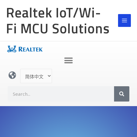
跳
Realtek IoT/Wi-
至
内
Fi MCU Solutions
容
选
择
语
S
言
e
a
r
c
h