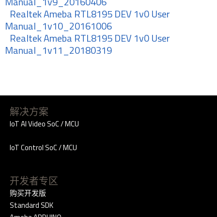
Manual_1v9_20160406
Realtek Ameba RTL8195 DEV 1v0 User
Manual_1v10_20161006
Realtek Ameba RTL8195 DEV 1v0 User
Manual_1v11_20180319
解决方案
IoT AI Video SoC / MCU
IoT Control SoC / MCU
开发者专区
购买开发版
Standard SDK