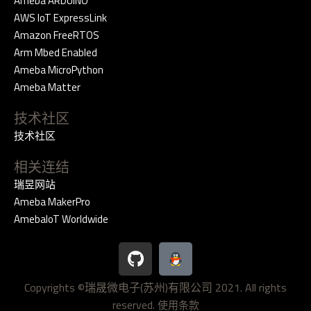
Ameba ARDUINO
AWS IoT ExpressLink
Amazon FreeRTOS
Arm Mbed Enabled
Ameba MicroPython
Ameba Matter
技术社区
技术社区
相关连结
瑞昱网站
Ameba MakerPro
AmebaIoT Worldwide
G
i
t
Copyrights ©瑞晟微电子(苏州)有限公司 2021. All rights
h
reserved.
u
使用条款