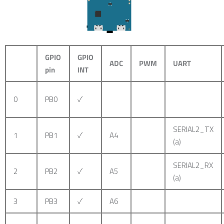
GPIO
GPIO
ADC
PWM
UART
pin
INT
0
PB0
✓
SERIAL2_TX
1
PB1
✓
A4
(a)
SERIAL2_RX
2
PB2
✓
A5
(a)
3
PB3
✓
A6