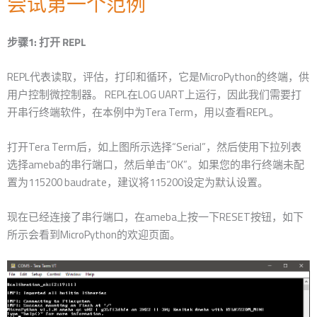
尝试第一个范例
步骤1: 打开 REPL
REPL代表读取，评估，打印和循环，它是MicroPython的终端，供
用户控制微控制器。 REPL在LOG UART上运行，因此我们需要打
开串行终端软件，在本例中为Tera Term，用以查看REPL。
打开Tera Term后，如上图所示选择“Serial”，然后使用下拉列表
选择ameba的串行端口，然后单击“OK”。如果您的串行终端未配
置为115200 baudrate，建议将115200设定为默认设置。
现在已经连接了串行端口，在ameba上按一下RESET按钮，如下
所示会看到MicroPython的欢迎页面。