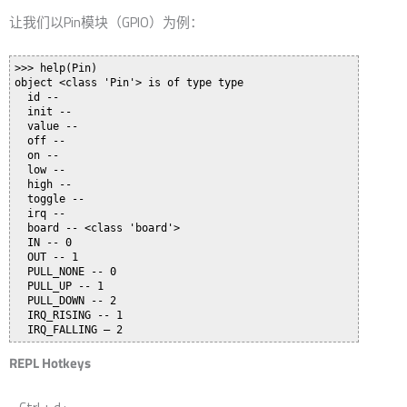
让我们以Pin模块（GPIO）为例：
>>> help(Pin)

object <class 'Pin'> is of type type

  id -- 

  init -- 

  value -- 

  off -- 

  on -- 

  low -- 

  high -- 

  toggle -- 

  irq -- 

  board -- <class 'board'>

  IN -- 0

  OUT -- 1

  PULL_NONE -- 0

  PULL_UP -- 1

  PULL_DOWN -- 2

  IRQ_RISING -- 1

REPL Hotkeys