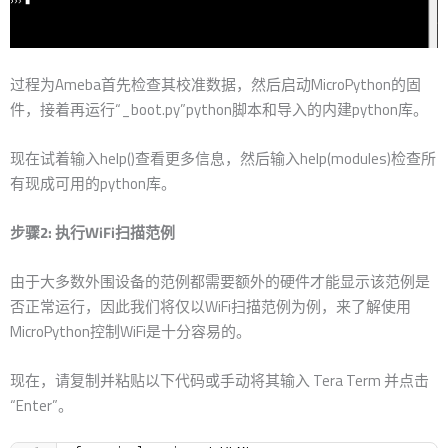
过程为Ameba首先检查其校准数据，然后启动MicroPython的固
件，接着再运行“_boot.py”python脚本和导入的内建python库。
现在试着输入help()查看更多信息，然后输入help(modules)检查所
有现成可用的python库。
步骤2: 执行WiFi扫描范例
由于大多数外围设备的范例都需要额外的硬件才能显示该范例是
否正常运行，因此我们将仅以WiFi扫描范例为例，来了解使用
MicroPython控制WiFi是十分容易的。
现在，请复制并粘贴以下代码或手动将其输入 Tera Term 并点击
“Enter”。