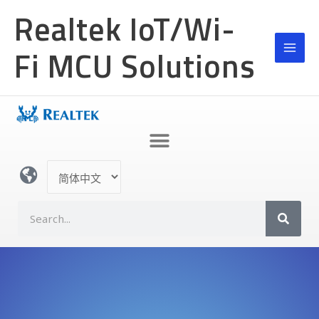
跳
Realtek IoT/Wi-
至
内
Fi MCU Solutions
容
选
择
语
S
言
e
a
r
c
h