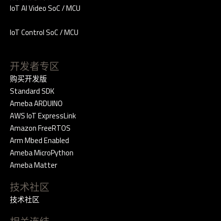
IoT AI Video SoC / MCU
IoT Control SoC / MCU
开发者专区
购买开发版
Standard SDK
Ameba ARDUINO
AWS IoT ExpressLink
Amazon FreeRTOS
Arm Mbed Enabled
Ameba MicroPython
Ameba Matter
技术社区
技术社区