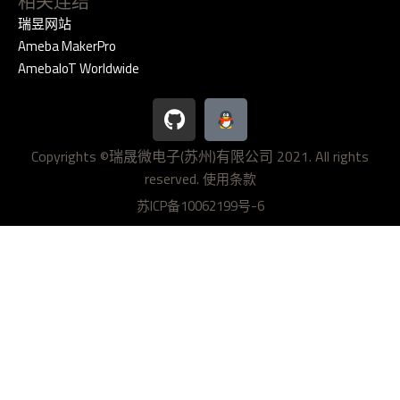
相关连结
瑞昱网站
Ameba MakerPro
AmebaIoT Worldwide
G
i
t
Copyrights ©瑞晟微电子(苏州)有限公司 2021. All rights
h
reserved.
u
使用条款
b
苏ICP备10062199号-6