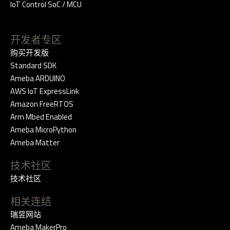
IoT Control SoC / MCU
开发者专区
购买开发版
Standard SDK
Ameba ARDUINO
AWS IoT ExpressLink
Amazon FreeRTOS
Arm Mbed Enabled
Ameba MicroPython
Ameba Matter
技术社区
技术社区
相关连结
瑞昱网站
Ameba MakerPro