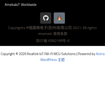
AmebaIoT Worldwide
G
i
t
Copyrights ©瑞晟微电子(苏州)有限公司 2021. All rights
h
reserved.
u
使用条款
b
苏ICP备10062199号-6
Copyright © 2026 Realtek IoT/Wi-Fi MCU Solutions | Powered by
Astra
WordPress 主题