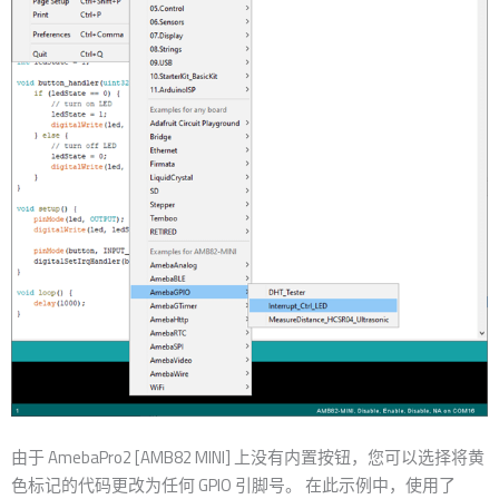
由于 AmebaPro2 [AMB82 MINI] 上没有内置按钮，您可以选择将黄
色标记的代码更改为任何 GPIO 引脚号。 在此示例中，使用了