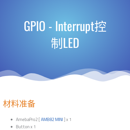
GPIO - Interrupt控
制LED
材料准备
AmebaPro2 [
AMB82 MINI
] x 1
Button x 1