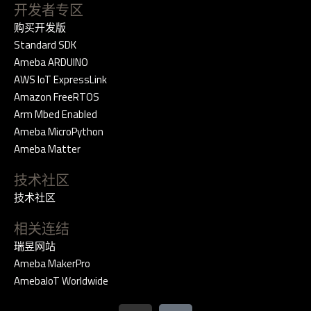
开发者专区
购买开发版
Standard SDK
Ameba ARDUINO
AWS IoT ExpressLink
Amazon FreeRTOS
Arm Mbed Enabled
Ameba MicroPython
Ameba Matter
技术社区
技术社区
相关连结
瑞昱网站
Ameba MakerPro
AmebaIoT Worldwide
G