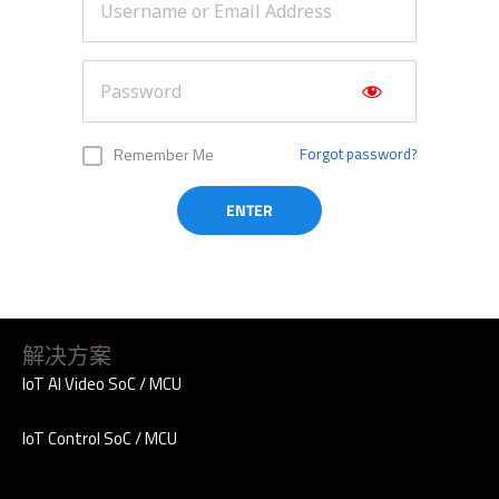
Remember Me
Forgot password?
解决方案
IoT AI Video SoC / MCU
IoT Control SoC / MCU