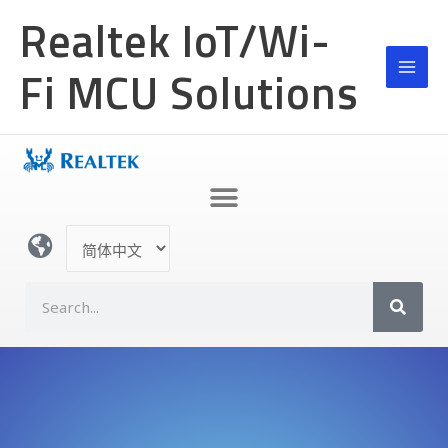
跳
Realtek IoT/Wi-
至
内
Fi MCU Solutions
容
选
择
语
S
言
e
a
r
c
h