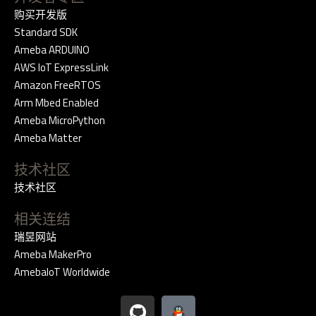
购买开发版
Standard SDK
Ameba ARDUINO
AWS IoT ExpressLink
Amazon FreeRTOS
Arm Mbed Enabled
Ameba MicroPython
Ameba Matter
技术社区
技术社区
相关连结
瑞昱网站
Ameba MakerPro
AmebaIoT Worldwide
G
i