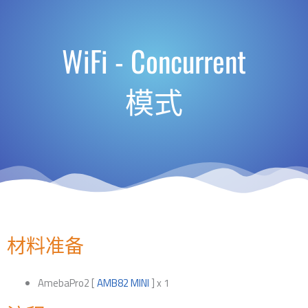
WiFi - Concurrent
模式
材料准备
AmebaPro2 [
AMB82 MINI
] x 1