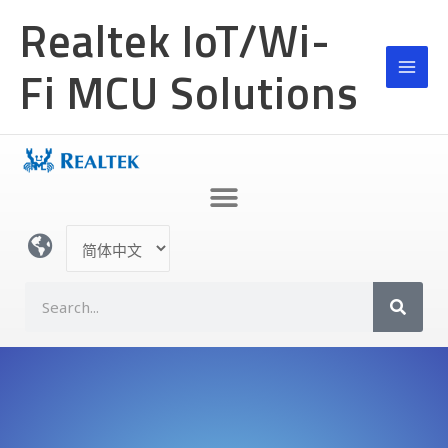
跳
Realtek IoT/Wi-
至
内
Fi MCU Solutions
容
选
择
语
S
言
e
a
r
c
h