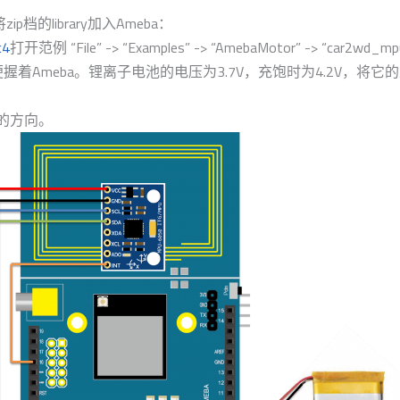
档的library加入Ameba：
c4
打开范例 “File” -> “Examples” -> “AmebaMotor” -> “car2wd_mp
Ameba。锂离子电池的电压为3.7V，充饱时为4.2V，将它的
轴的方向。