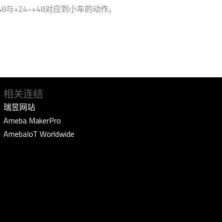
8与+24~+48对应到小车的动作。
相关连结
瑞昱网站
Ameba MakerPro
AmebaIoT Worldwide