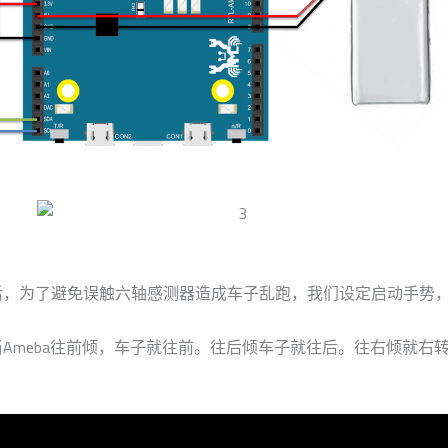
小车后，为了避免误触六轴感测器造成车子乱跑，我们设定启动手势，
珠，当Ameba往前倾，车子就往前。往后倾车子就往后。往右倾就