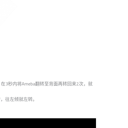
在3秒内将Ameba翻转至背面再转回来2次，就
右转，往左倾就左转。