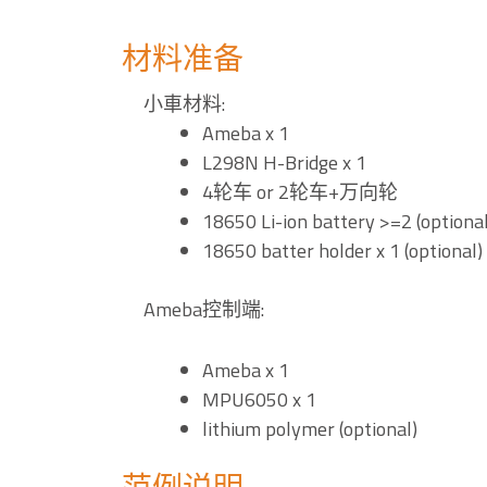
材料准备
小車材料:
Ameba x 1
L298N H-Bridge x 1
4轮车 or 2轮车+万向轮
18650 Li-ion battery >=2 (optional
18650 batter holder x 1 (optional)
Ameba控制端:
Ameba x 1
MPU6050 x 1
lithium polymer (optional)