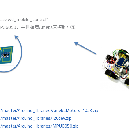
mobile_control”
U6050，并且握着Ameba来控制小车。
/master/Arduino_libraries/AmebaMotors-1.0.3.zip
master/Arduino_libraries/I2Cdev.zip
/master/Arduino_libraries/MPU6050.zip