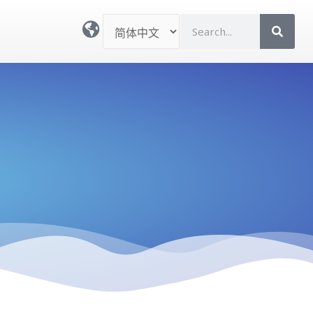
选
S
择
e
语
a
言
r
c
h