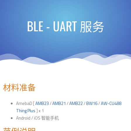
BLE - UART 服务
材料准备
AmebaD [
AMB23
/
AMB21
/
AMB22
/
BW16
/
AW-CU488
Thing Plus
] x 1
Android / iOS 智能手机