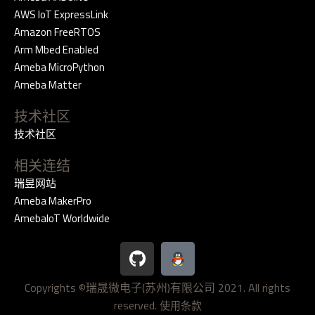
AWS IoT ExpressLink
Amazon FreeRTOS
Arm Mbed Enabled
Ameba MicroPython
Ameba Matter
技术社区
技术社区
相关连结
瑞昱网站
Ameba MakerPro
AmebaIoT Worldwide
G
i
t
Copyrights ©瑞晟微电子(苏州)有限公司 2021. All rights
h
reserved.
u
使用条款