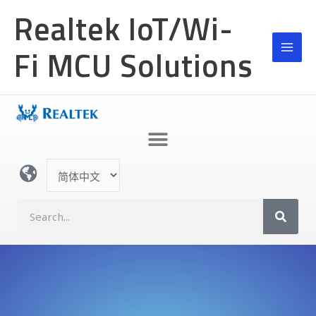
跳
Realtek IoT/Wi-
至
内
Fi MCU Solutions
容
选
择
语
S
言
e
a
r
c
h