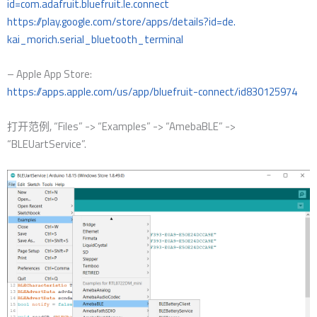
id=com.adafruit.bluefruit.le.connect
https://play.google.com/store/apps/details?id=de.
kai_morich.serial_bluetooth_terminal
– Apple App Store:
https://apps.apple.com/us/app/bluefruit-connect/id830125974
打开范例, “Files” -> “Examples” -> “AmebaBLE” ->
“BLEUartService”.