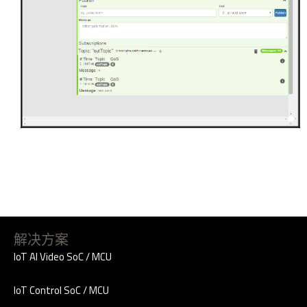
解决方案
IoT AI Video SoC / MCU
IoT Control SoC / MCU