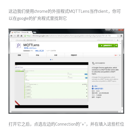
这边我们使用chrome的外挂程式MQTTLens当作client，你可
以在google的扩充程式里找到它
打开它之后，点选左边的Connection的“+”，并在填入这些栏位