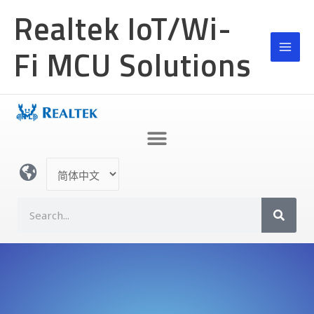
跳
Realtek IoT/Wi-
至
内
Fi MCU Solutions
容
选
择
语
S
言
e
a
r
c
h