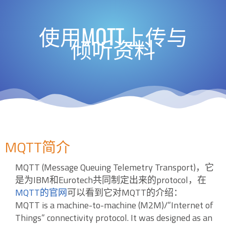
使用MQTT上传与
倾听资料
MQTT简介
MQTT (Message Queuing Telemetry Transport)，它
是为IBM和Eurotech共同制定出来的protocol，在
MQTT的官网
可以看到它对MQTT的介绍：
MQTT is a machine-to-machine (M2M)/”Internet of
Things” connectivity protocol. It was designed as an