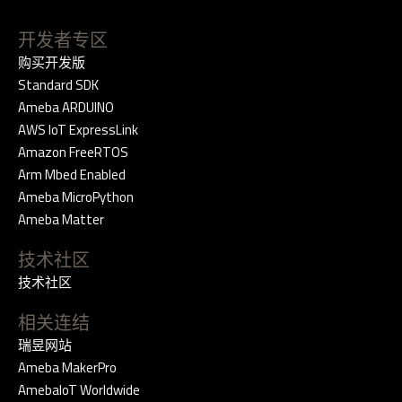
开发者专区
购买开发版
Standard SDK
Ameba ARDUINO
AWS IoT ExpressLink
Amazon FreeRTOS
Arm Mbed Enabled
Ameba MicroPython
Ameba Matter
技术社区
技术社区
相关连结
瑞昱网站
Ameba MakerPro
AmebaIoT Worldwide