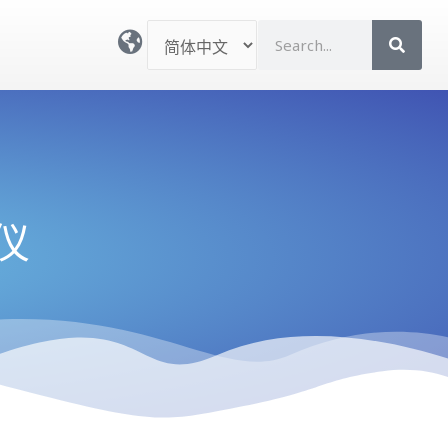
选
S
择
e
语
a
言
r
c
h
试仪