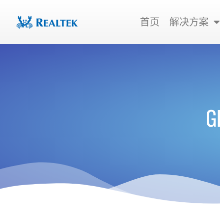
跳
至
首页
解决方案
内
容
G