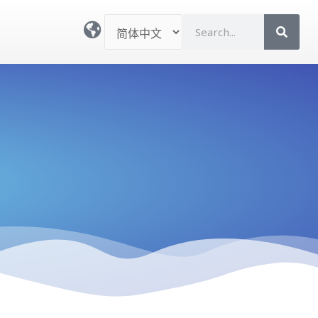
选
S
择
e
语
a
言
r
c
h