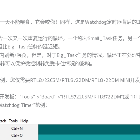
天不能喂食，它会咬你！同样，这是Watchdog定时器背后的
又一次重复运行的循环，一个称为Small_Task任务，另一个称为B
但比Big_Task任务的延迟短。
将在5秒内刷新/喂食，但是，对于Big_Task任务的情况，循环正在处
og定时器可以保护微控制器免受卡住情况的影响。
RTL8722CSM/RTL8722DM/RTL8722DM MINI开
ools”->“Board”->“RTL8722CSM/RTL8722DM”(或 “RTL872
“Watchdog Timer”范例：