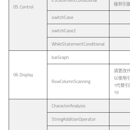
IfStatementConditional
接到引脚
05. Control
switchCase
switchCase2
WhileStatementConditional
barGraph
请更改
06. Display
以使用
RowColumnScanning
1代替引
19
CharacterAnalysis
StringAdditionOperator