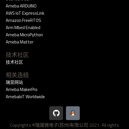
Ameba ARDUINO
AWS IoT ExpressLink
Amazon FreeRTOS
Arm Mbed Enabled
Ameba MicroPython
Ameba Matter
技术社区
技术社区
相关连结
瑞昱网站
Ameba MakerPro
AmebaIoT Worldwide
G
i
t
Copyrights ©瑞晟微电子(苏州)有限公司 2021. All rights
h