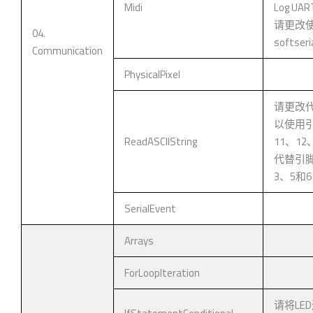
Midi
Log UA
请更改
04.
softseri
Communication
PhysicalPixel
请更改
以使用
ReadASCIIString
11、12
代替引
3、5和6
SerialEvent
Arrays
ForLoopIteration
请将LE