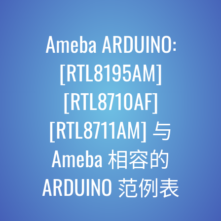
Ameba ARDUINO:
[RTL8195AM]
[RTL8710AF]
[RTL8711AM] 与
Ameba 相容的
ARDUINO 范例表