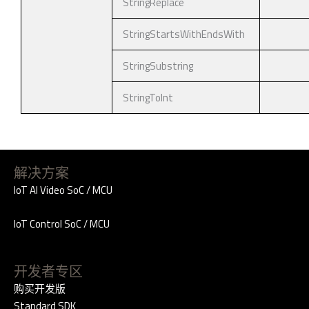
StringReplace
StringStartsWithEndsWith
StringSubstring
StringToInt
解决方案
IoT AI Video SoC / MCU
IoT Control SoC / MCU
开发者专区
购买开发版
Standard SDK