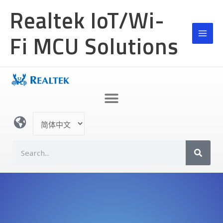
跳
Realtek IoT/Wi-
至
内
Fi MCU Solutions
容
选
择
语
S
言
e
a
r
c
h