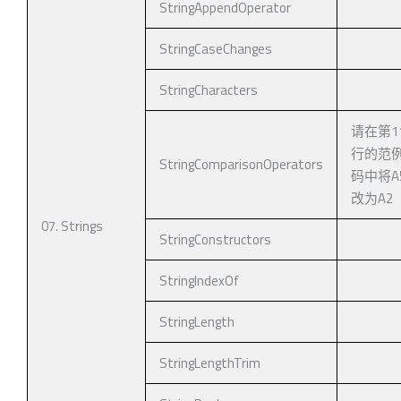
StringAppendOperator
StringCaseChanges
StringCharacters
请在第1
行的范
StringComparisonOperators
码中将A
改为A2
07. Strings
StringConstructors
StringIndexOf
StringLength
StringLengthTrim