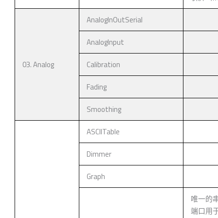
AnalogInOutSerial
AnalogInput
03. Analog
Calibration
Fading
Smoothing
ASCIITable
Dimmer
Graph
唯一的
端口用