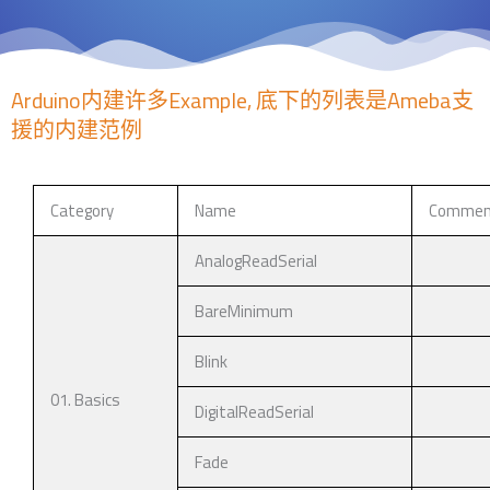
Arduino内建许多Example, 底下的列表是Ameba支
援的内建范例
Category
Name
Commen
AnalogReadSerial
BareMinimum
Blink
01. Basics
DigitalReadSerial
Fade