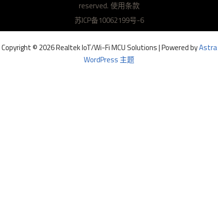
reserved.
u
使用条款
b
苏ICP备10062199号-6
Copyright © 2026 Realtek IoT/Wi-Fi MCU Solutions | Powered by
Astra
WordPress 主题