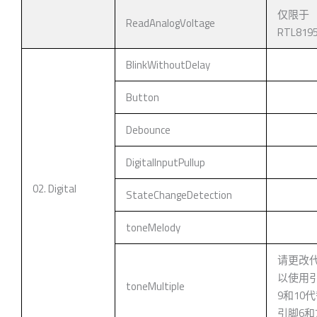
仅限于
ReadAnalogVoltage
RTL819
BlinkWithoutDelay
Button
Debounce
DigitalInputPullup
02. Digital
StateChangeDetection
toneMelody
请更改
以使用
toneMultiple
9和10
引脚6和