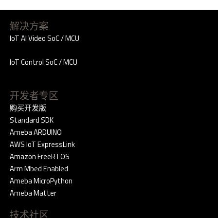
解决方案
IoT AI Video SoC / MCU
IoT Control SoC / MCU
开发者专区
购买开发版
Standard SDK
Ameba ARDUINO
AWS IoT ExpressLink
Amazon FreeRTOS
Arm Mbed Enabled
Ameba MicroPython
Ameba Matter
技术社区