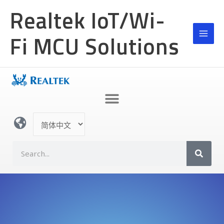
跳
Realtek IoT/Wi-
至
内
Fi MCU Solutions
容
选
择
语
S
言
e
a
r
c
h