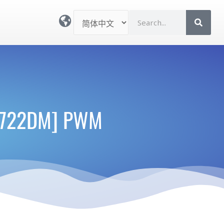
选
S
择
e
语
a
言
r
c
h
L8722DM] PWM