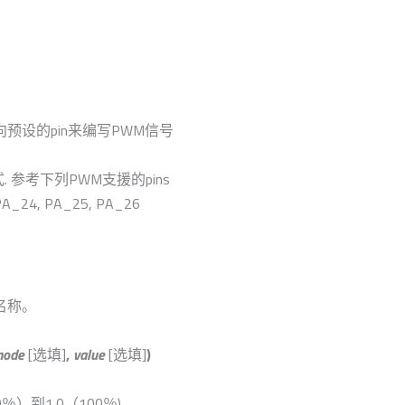
预设的pin来编写PWM信号
g格式. 参考下列PWM支援的pins
4, PA_25, PA_26
名称。
mode
[选填]
,
value
[选填]
)
0（0％）到1.0（100％)