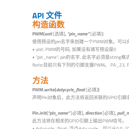
API 文件
构造函数
PWM(
unit
[选填]
,
“pin_name”
[必填])
使用预设的pin名字来创建一个PWM对象。可以向
• unit: PWM的号码, 如果没有填写预设是0
• “pin_name”: pin的名字, 此名字必须是strin
Note:目前只有下列的引脚支援PWM。 PA_23, PA_2
方法
PWM.write(
dutycycle_float
[必填]
)
声明Pin对象后，此方法将返回关联的GPIO引脚
Pin.init(
“pin_name”
[必填]
,
direction
[必填]
,
pull_
此方法将在相关的GPIO引脚上输出PWM信号。
• dutycycle_float: 浮点duty cycle，可以从0.