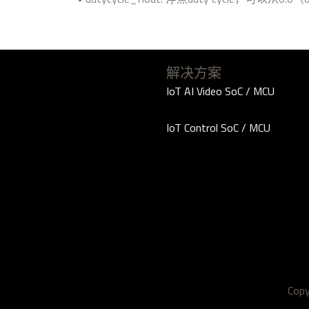
解决方案
IoT AI Video SoC / MCU
IoT Control SoC / MCU
Cop