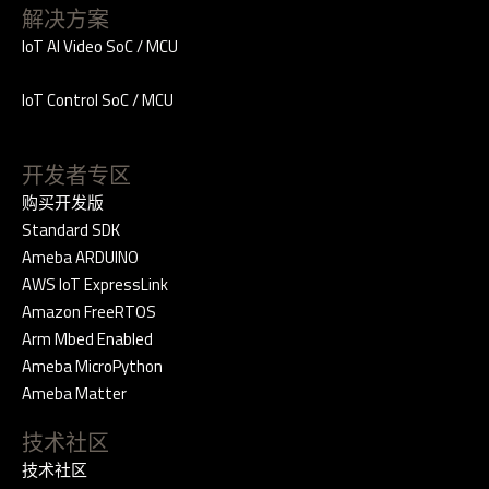
解决方案
IoT AI Video SoC / MCU
IoT Control SoC / MCU
开发者专区
购买开发版
Standard SDK
Ameba ARDUINO
AWS IoT ExpressLink
Amazon FreeRTOS
Arm Mbed Enabled
Ameba MicroPython
Ameba Matter
技术社区
技术社区