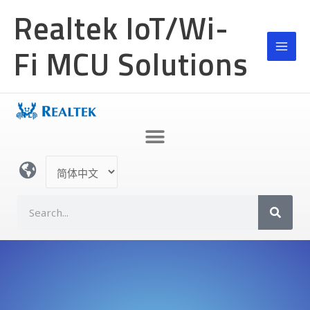
跳
Realtek IoT/Wi-
至
内
Fi MCU Solutions
容
选
择
语
S
言
e
a
r
c
h