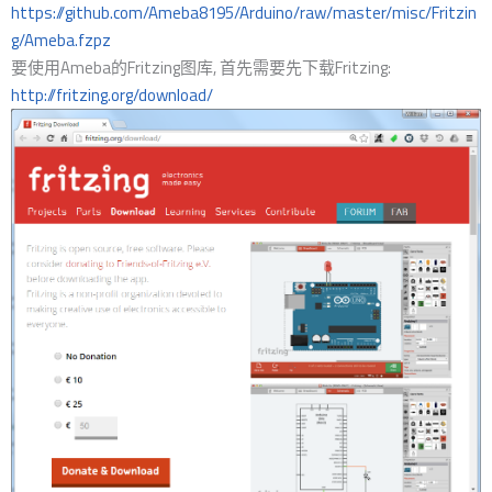
https://github.com/Ameba8195/Arduino/raw/master/misc/Fritzin
g/Ameba.fzpz
要使用Ameba的Fritzing图库, 首先需要先下载Fritzing:
http://fritzing.org/download/