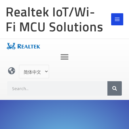
跳
Realtek IoT/Wi-
至
内
Fi MCU Solutions
容
选
择
语
S
言
e
a
r
c
h