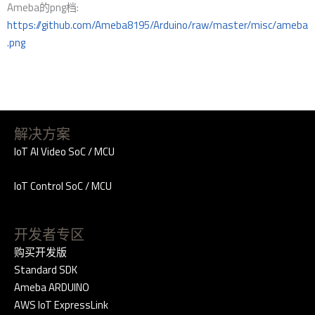
Ameba的png档:
https://github.com/Ameba8195/Arduino/raw/master/misc/ameba
.png
解决方案
IoT AI Video SoC / MCU
IoT Control SoC / MCU
开发者专区
购买开发版
Standard SDK
Ameba ARDUINO
AWS IoT ExpressLink