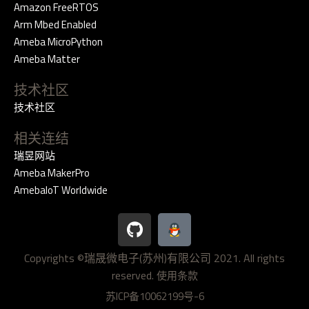
Amazon FreeRTOS
Arm Mbed Enabled
Ameba MicroPython
Ameba Matter
技术社区
技术社区
相关连结
瑞昱网站
Ameba MakerPro
AmebaIoT Worldwide
G
i
t
Copyrights ©瑞晟微电子(苏州)有限公司 2021. All rights
h
reserved.
u
使用条款
b
苏ICP备10062199号-6