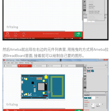
然后Ameba就出现在右边的元件列表里, 用拖曳的方式将Ameba拉
进BreadBoard里面, 接着就可以绘制自己要的图形。