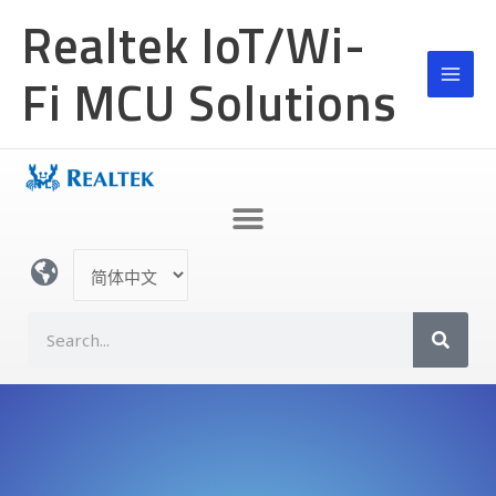
跳
Realtek IoT/Wi-
至
内
Fi MCU Solutions
容
选
择
语
S
言
e
a
r
c
h