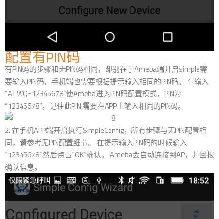
配置有PIN码
有PIN码的步骤和无PIN码相同，却别在于Ameba端开启simple需
要输入PIN码，手机端也需要根据提示输入相同的PIN码。 1. 输入
“ATWQ=12345678”使Ameba进入PIN码配置模式，PIN为
“12345678”。记住此PIN,需要在APP上输入相同的PIN码。
2. 在手机APP端开启执行SimpleConfig，所有步骤与无PIN配置相
同，请参考无PIN配置细节。 在提示输入PIN码的时候输入
“12345678”,然后点击“OK”确认。 Ameba会自动连接到AP，并回报
确认信息。