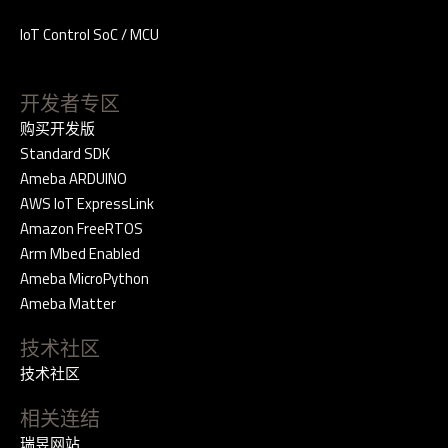
IoT Control SoC / MCU
开发者专区
购买开发版
Standard SDK
Ameba ARDUINO
AWS IoT ExpressLink
Amazon FreeRTOS
Arm Mbed Enabled
Ameba MicroPython
Ameba Matter
技术社区
技术社区
相关连结
瑞昱网站