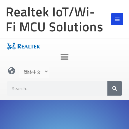
跳
Realtek IoT/Wi-
至
内
Fi MCU Solutions
容
选
择
语
S
言
e
a
r
c
h