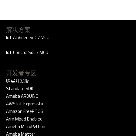
解决方案
IoT AI Video SoC / MCU
IoT Control SoC / MCU
开发者专区
购买开发版
Standard SDK
Ameba ARDUINO
AWS IoT ExpressLink
Amazon FreeRTOS
Arm Mbed Enabled
Ameba MicroPython
Ameba Matter