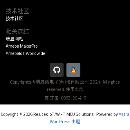
技术社区
技术社区
相关连结
瑞昱网站
Ameba MakerPro
AmebaIoT Worldwide
G
i
t
Copyrights ©瑞晟微电子(苏州)有限公司 2021. All rights
h
reserved.
u
使用条款
b
苏ICP备10062199号-6
Copyright © 2026 Realtek IoT/Wi-Fi MCU Solutions | Powered by
Astra
WordPress 主题