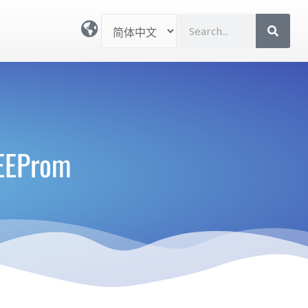
选
S
择
e
语
a
言
r
c
h
EProm