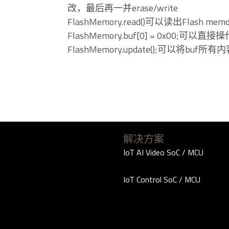
改，最后再一并erase/write
FlashMemory.read()可以读出Flash me
FlashMemory.buf[0] = 0x00;可以直
FlashMemory.update();可以将buf所
解决方案
IoT AI Video SoC / MCU
IoT Control SoC / MCU