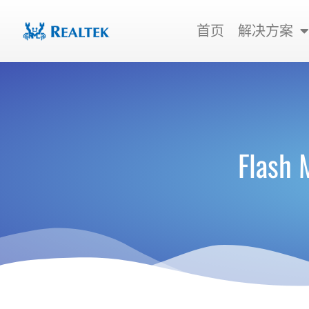
跳
至
首页
解决方案
内
容
Flas