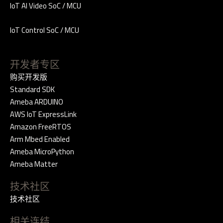
IoT AI Video SoC / MCU
IoT Control SoC / MCU
开发者专区
购买开发版
Standard SDK
Ameba ARDUINO
AWS IoT ExpressLink
Amazon FreeRTOS
Arm Mbed Enabled
Ameba MicroPython
Ameba Matter
技术社区
技术社区
相关连结