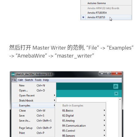
然后打开 Master Writer 的范例, “File” -> “Examples”
-> “AmebaWire” -> “master_writer”