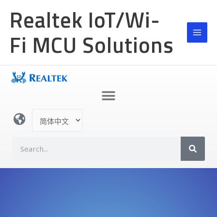
跳
Realtek IoT/Wi-
至
内
Fi MCU Solutions
容
选
择
语
S
言
e
a
r
c
h