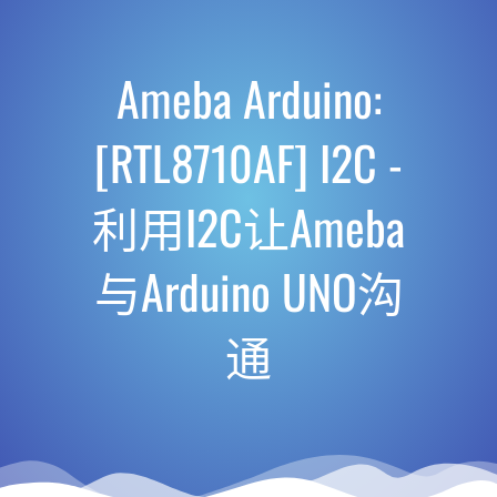
Ameba Arduino:
[RTL8710AF] I2C -
利用I2C让Ameba
与Arduino UNO沟
通