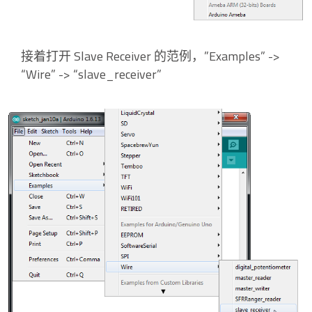
接着打开 Slave Receiver 的范例，”Examples” ->
“Wire” -> “slave_receiver”