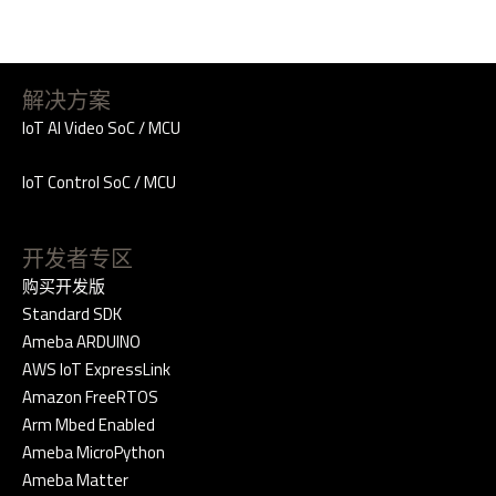
解决方案
IoT AI Video SoC / MCU
IoT Control SoC / MCU
开发者专区
购买开发版
Standard SDK
Ameba ARDUINO
AWS IoT ExpressLink
Amazon FreeRTOS
Arm Mbed Enabled
Ameba MicroPython
Ameba Matter