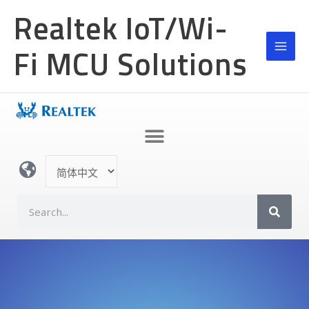
跳
Realtek IoT/Wi-
至
内
Fi MCU Solutions
容
选
择
语
S
言
e
a
r
c
h