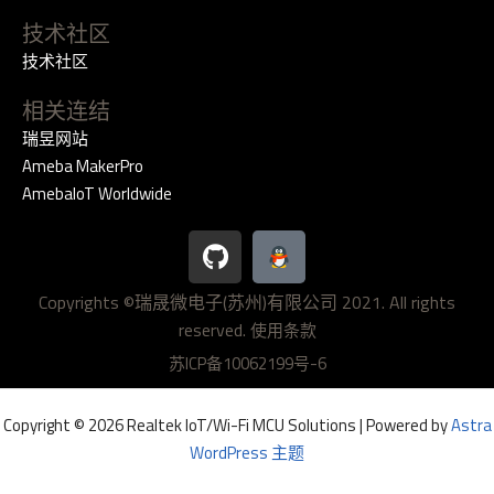
技术社区
技术社区
相关连结
瑞昱网站
Ameba MakerPro
AmebaIoT Worldwide
G
i
t
Copyrights ©瑞晟微电子(苏州)有限公司 2021. All rights
h
reserved.
u
使用条款
b
苏ICP备10062199号-6
Copyright © 2026 Realtek IoT/Wi-Fi MCU Solutions | Powered by
Astra
WordPress 主题